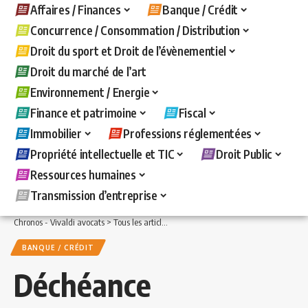
Affaires / Finances
Banque / Crédit
Concurrence / Consommation / Distribution
Droit du sport et Droit de l’évènementiel
Droit du marché de l’art
Environnement / Energie
Finance et patrimoine
Fiscal
Immobilier
Professions réglementées
Propriété intellectuelle et TIC
Droit Public
Ressources humaines
Transmission d’entreprise
Chronos - Vivaldi avocats
>
Tous les articles
>
Banque / Crédit
>
Déchéance du term
BANQUE / CRÉDIT
Déchéance