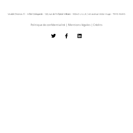
Vivaldi Chronos © - Hôtel Delagarde - 120, rue de l'Hôpital Militaire - 59043 LILLE / 45 avenue Victor Hugo - 75116 PARIS
Politique de confidentialité
|
Mentions légales
|
Crédits