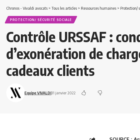
Chronos - Vivaldi avocats
>
Tous les articles
>
Ressources humaines
>
Protection/ 
PROTECTION/ SÉCURITÉ SOCIALE
Contrôle URSSAF : cond
d’exonération de charge
cadeaux clients
Equipe VIVALDI
31 janvier 2022
SOURCE :
Ar