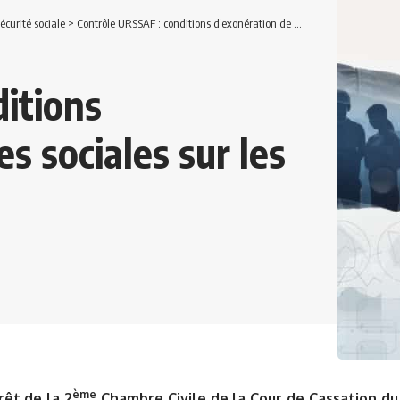
sécurité sociale
>
Contrôle URSSAF : conditions d’exonération de charges sociales sur les cadeaux clients
itions
s sociales sur les
ème
rêt de la 2
Chambre Civile de la Cour de Cassation du 