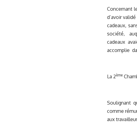
Concernant le
d’avoir validé
cadeaux, san
société, auq
cadeaux avai
accomplie dan
ème
La 2
Chambr
Soulignant qu
comme rémunér
aux travailleu