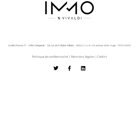
Vivaldi Chronos © - Hôtel Delagarde - 120, rue de l'Hôpital Militaire - 59043 LILLE / 45 avenue Victor Hugo - 75116 PARIS
Politique de confidentialité
|
Mentions légales
|
Crédits