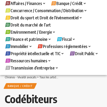
Affaires / Finances
Banque / Crédit
Concurrence / Consommation / Distribution
Droit du sport et Droit de l’évènementiel
Droit du marché de l’art
Environnement / Energie
Finance et patrimoine
Fiscal
Immobilier
Professions réglementées
Propriété intellectuelle et TIC
Droit Public
Ressources humaines
Transmission d’entreprise
Chronos - Vivaldi avocats
>
Tous les articles
>
Banque / Crédit
>
Codébiteurs solidai
BANQUE / CRÉDIT
Codébiteurs