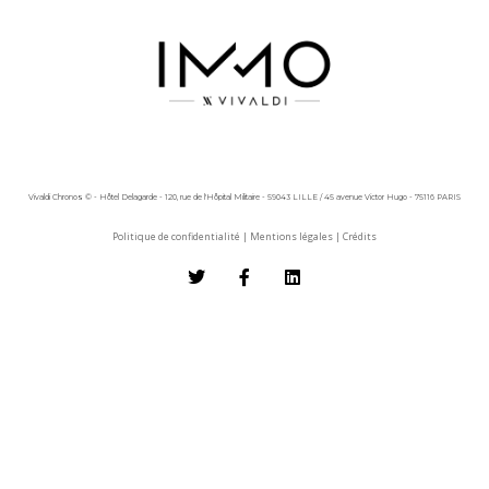
Vivaldi Chronos © - Hôtel Delagarde - 120, rue de l'Hôpital Militaire - 59043 LILLE / 45 avenue Victor Hugo - 75116 PARIS
Politique de confidentialité
|
Mentions légales
|
Crédits