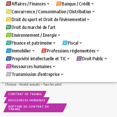
Affaires / Finances
Banque / Crédit
Concurrence / Consommation / Distribution
Droit du sport et Droit de l’évènementiel
Droit du marché de l’art
Environnement / Energie
Finance et patrimoine
Fiscal
Immobilier
Professions réglementées
Propriété intellectuelle et TIC
Droit Public
Ressources humaines
Transmission d’entreprise
Chronos - Vivaldi avocats
>
Tous les articles
>
Ressources humaines
>
Contrat de t
CONTRAT DE TRAVAIL
RESSOURCES HUMAINES
RUPTURE DU CONTRAT DE
TRAVAIL