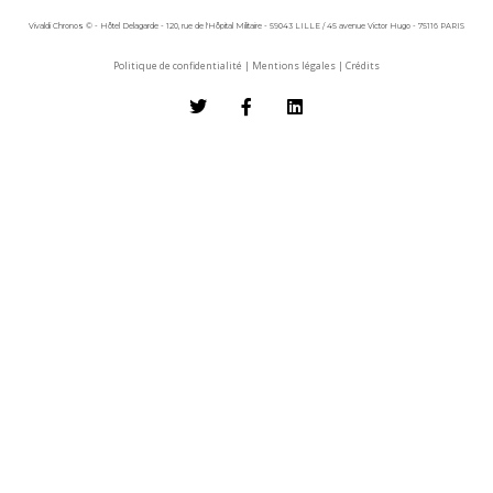
Vivaldi Chronos © - Hôtel Delagarde - 120, rue de l'Hôpital Militaire - 59043 LILLE / 45 avenue Victor Hugo - 75116 PARIS
Politique de confidentialité
|
Mentions légales
|
Crédits