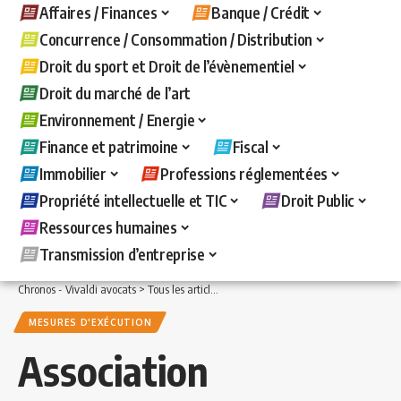
Affaires / Finances
Banque / Crédit
Concurrence / Consommation / Distribution
Droit du sport et Droit de l’évènementiel
Droit du marché de l’art
Environnement / Energie
Finance et patrimoine
Fiscal
Immobilier
Professions réglementées
Propriété intellectuelle et TIC
Droit Public
Ressources humaines
Transmission d’entreprise
Chronos - Vivaldi avocats
>
Tous les articles
>
Banque / Crédit
>
Mesures d'exécuti
MESURES D'EXÉCUTION
Association