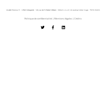
Vivaldi Chronos © - Hôtel Delagarde - 120, rue de l'Hôpital Militaire - 59043 LILLE / 45 avenue Victor Hugo - 75116 PARIS
Politique de confidentialité
|
Mentions légales
|
Crédits