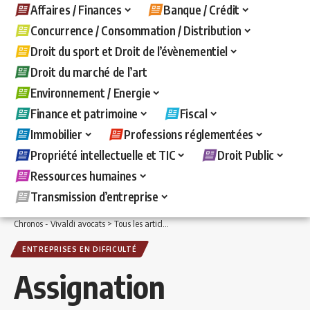
Affaires / Finances
Banque / Crédit
Concurrence / Consommation / Distribution
Droit du sport et Droit de l’évènementiel
Droit du marché de l’art
Environnement / Energie
Finance et patrimoine
Fiscal
Immobilier
Professions réglementées
Propriété intellectuelle et TIC
Droit Public
Ressources humaines
Transmission d’entreprise
Chronos - Vivaldi avocats
>
Tous les articles
>
Affaires / Finances
>
Entreprises en d
ENTREPRISES EN DIFFICULTÉ
Assignation