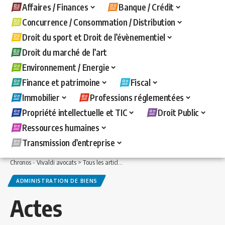
Affaires / Finances
Banque / Crédit
Concurrence / Consommation / Distribution
Droit du sport et Droit de l’évènementiel
Droit du marché de l’art
Environnement / Energie
Finance et patrimoine
Fiscal
Immobilier
Professions réglementées
Propriété intellectuelle et TIC
Droit Public
Ressources humaines
Transmission d’entreprise
Chronos - Vivaldi avocats
>
Tous les articles
>
Immobilier
>
Administration de bien
ADMINISTRATION DE BIENS
Actes