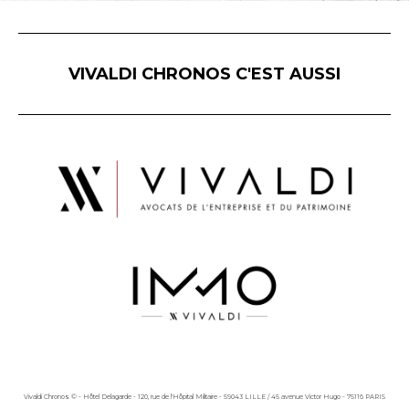
VIVALDI CHRONOS C'EST AUSSI
Vivaldi Chronos © - Hôtel Delagarde - 120, rue de l'Hôpital Militaire - 59043 LILLE / 45 avenue Victor Hugo - 75116 PARIS