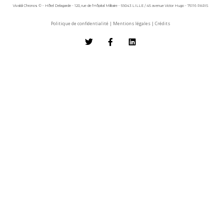
Vivaldi Chronos © - Hôtel Delagarde - 120, rue de l'Hôpital Militaire - 59043 LILLE / 45 avenue Victor Hugo - 75116 PARIS
Politique de confidentialité
|
Mentions légales
|
Crédits