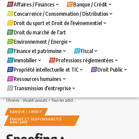
Affaires / Finances
Banque / Crédit
Concurrence / Consommation / Distribution
Droit du sport et Droit de l’évènementiel
Droit du marché de l’art
Environnement / Energie
Finance et patrimoine
Fiscal
Immobilier
Professions réglementées
Propriété intellectuelle et TIC
Droit Public
Ressources humaines
Transmission d’entreprise
Chronos - Vivaldi avocats
>
Tous les articles
>
Banque / Crédit
>
Fraude et responsa
BANQUE / CRÉDIT
FRAUDE ET RESPONSABILITÉ
BANCAIRE