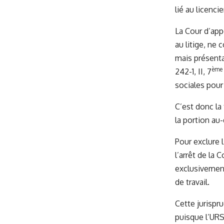
lié au licenc
La Cour d’app
au litige, ne
mais présenta
ème
242-1, II, 7
sociales pour
C’est donc la
la portion au
Pour exclure 
l’arrêt de la 
exclusivement 
de travail.
Cette jurispr
puisque l’URS