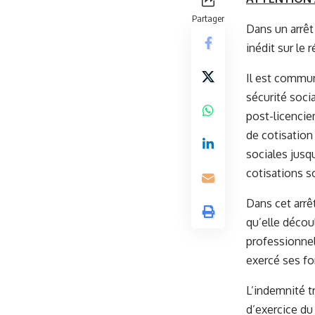
Partager
Dans un arrêt
inédit sur le 
Il est communé
sécurité soci
post-licencie
de cotisation
sociales jusq
cotisations s
Dans cet arrêt
qu’elle découl
professionnels
exercé ses fo
L’indemnité t
d’exercice du