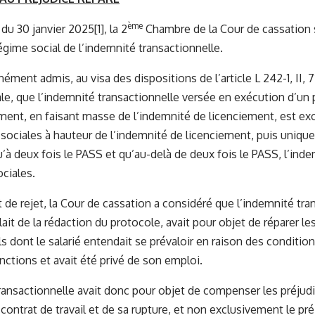
ème
 du 30 janvier 2025
[1]
, la 2
Chambre de la Cour de cassation 
régime social de l’indemnité transactionnelle.
ment admis, au visa des dispositions de l’article L 242-1, II, 7
ale, que l’indemnité transactionnelle versée en exécution d’un
ment, en faisant masse de l’indemnité de licenciement, est 
 sociales à hauteur de l’indemnité de licenciement, puis uniqu
u’à deux fois le PASS et qu’au-delà de deux fois le PASS, l’in
ociales.
 de rejet, la Cour de cassation a considéré que l’indemnité tran
ait de la rédaction du protocole, avait pour objet de réparer le
 dont le salarié entendait se prévaloir en raison des conditions
nctions et avait été privé de son emploi.
ransactionnelle avait donc pour objet de compenser les préjud
 contrat de travail et de sa rupture, et non exclusivement le pr