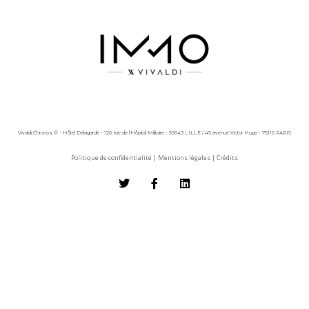
Vivaldi Chronos © - Hôtel Delagarde - 120, rue de l'Hôpital Militaire - 59043 LILLE / 45 avenue Victor Hugo - 75116 PARIS
Politique de confidentialité
|
Mentions légales
|
Crédits