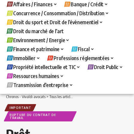
Affaires / Finances
Banque / Crédit
Concurrence / Consommation / Distribution
Droit du sport et Droit de l’évènementiel
Droit du marché de l’art
Environnement / Energie
Finance et patrimoine
Fiscal
Immobilier
Professions réglementées
Propriété intellectuelle et TIC
Droit Public
Ressources humaines
Transmission d’entreprise
Chronos - Vivaldi avocats
>
Tous les articles
>
Ressources humaines
>
Rupture du c
IMPORTANT
RUPTURE DU CONTRAT DE
TRAVAIL