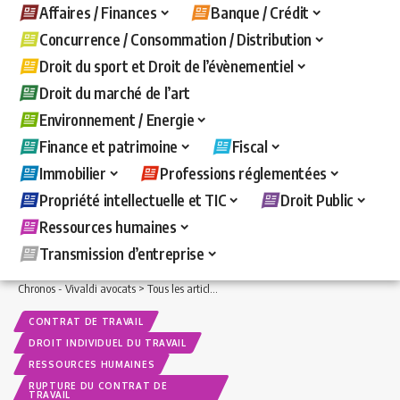
Affaires / Finances
Banque / Crédit
Concurrence / Consommation / Distribution
Droit du sport et Droit de l’évènementiel
Droit du marché de l’art
Environnement / Energie
Finance et patrimoine
Fiscal
Immobilier
Professions réglementées
Propriété intellectuelle et TIC
Droit Public
Ressources humaines
Transmission d’entreprise
Chronos - Vivaldi avocats
>
Tous les articles
>
Ressources humaines
>
Contrat de t
CONTRAT DE TRAVAIL
DROIT INDIVIDUEL DU TRAVAIL
RESSOURCES HUMAINES
RUPTURE DU CONTRAT DE
TRAVAIL