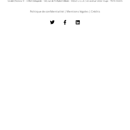
Vivaldi Chronos © - Hôtel Delagarde - 120, rue de l'Hôpital Militaire - 59043 LILLE / 45 avenue Victor Hugo - 75116 PARIS
Politique de confidentialité
|
Mentions légales
|
Crédits