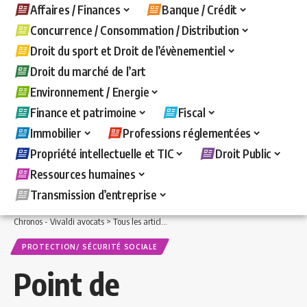
Affaires / Finances
Banque / Crédit
Concurrence / Consommation / Distribution
Droit du sport et Droit de l’évènementiel
Droit du marché de l’art
Environnement / Energie
Finance et patrimoine
Fiscal
Immobilier
Professions réglementées
Propriété intellectuelle et TIC
Droit Public
Ressources humaines
Transmission d’entreprise
Chronos - Vivaldi avocats
>
Tous les articles
>
Ressources humaines
>
Protection/ 
PROTECTION/ SÉCURITÉ SOCIALE
Point de