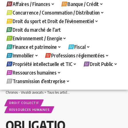
Affaires / Finances
Banque / Crédit
Concurrence / Consommation / Distribution
Droit du sport et Droit de l’évènementiel
Droit du marché de l’art
Environnement / Energie
Finance et patrimoine
Fiscal
Immobilier
Professions réglementées
Propriété intellectuelle et TIC
Droit Public
Ressources humaines
Transmission d’entreprise
Chronos - Vivaldi avocats
>
Tous les articles
>
Ressources humaines
>
Droit collecti
DROIT COLLECTIF
RESSOURCES HUMAINES
OBLIGATIO