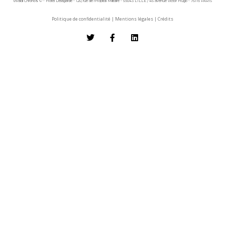
Vivaldi Chronos © - Hôtel Delagarde - 120, rue de l'Hôpital Militaire - 59043 LILLE / 45 avenue Victor Hugo - 75116 PARIS
Politique de confidentialité
|
Mentions légales
|
Crédits