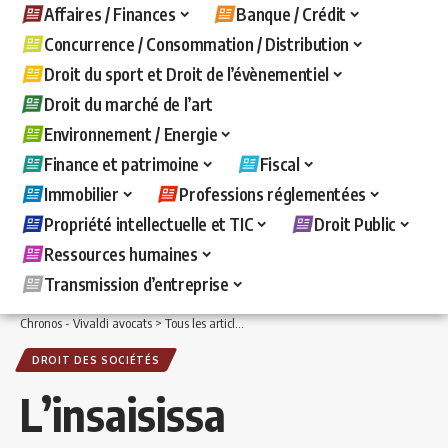
Affaires / Finances
Banque / Crédit
Concurrence / Consommation / Distribution
Droit du sport et Droit de l’évènementiel
Droit du marché de l’art
Environnement / Energie
Finance et patrimoine
Fiscal
Immobilier
Professions réglementées
Propriété intellectuelle et TIC
Droit Public
Ressources humaines
Transmission d’entreprise
Chronos - Vivaldi avocats
>
Tous les articles
>
Affaires / Finances
>
Droit des sociét
DROIT DES SOCIÉTÉS
L’insaisissa