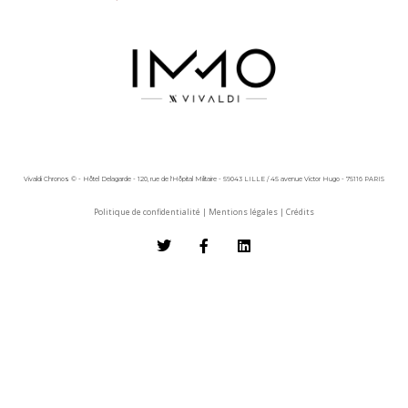
Vivaldi Chronos © - Hôtel Delagarde - 120, rue de l'Hôpital Militaire - 59043 LILLE / 45 avenue Victor Hugo - 75116 PARIS
Politique de confidentialité
|
Mentions légales
|
Crédits