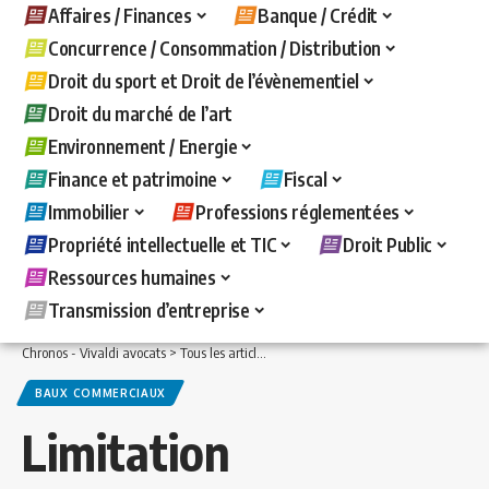
Affaires / Finances
Banque / Crédit
Concurrence / Consommation / Distribution
Droit du sport et Droit de l’évènementiel
Droit du marché de l’art
Environnement / Energie
Finance et patrimoine
Fiscal
Immobilier
Professions réglementées
Propriété intellectuelle et TIC
Droit Public
Ressources humaines
Transmission d’entreprise
Chronos - Vivaldi avocats
>
Tous les articles
>
Immobilier
>
Baux commerciaux
>
L
BAUX COMMERCIAUX
Limitation