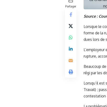
no
Partager
Source :
Cour
Lorsque le con
forme de la r
dues lors de s
L’employeur e
rupture, accom
Beaucoup de l
régi par les d
Lorsqu’il est 
Travail) ; pass
contestation
La problématiq