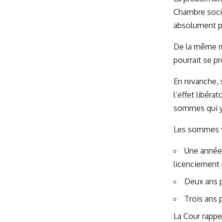
Chambre socia
absolument p
De la même ma
pourrait se pr
En revanche, 
l’effet libéra
sommes qui y
Les sommes ve
Une année 
licenciement
Deux ans p
Trois ans 
La Cour rappe