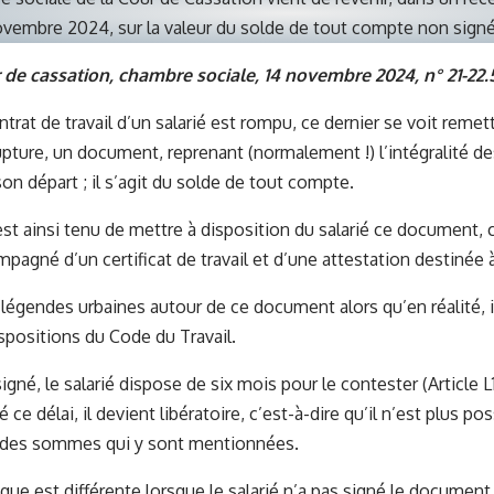
vembre 2024, sur la valeur du solde de tout compte non signé 
 de cassation, chambre sociale, 14 novembre 2024, n° 21-22
trat de travail d’un salarié est rompu, ce dernier se voit remett
upture, un document, reprenant (normalement !) l’intégralité d
on départ ; il s’agit du solde de tout compte.
st ainsi tenu de mettre à disposition du salarié ce document
pagné d’un certificat de travail et d’une attestation destinée à
égendes urbaines autour de ce document alors qu’en réalité, i
ispositions du Code du Travail.
signé, le salarié dispose de six mois pour le contester (Article
é ce délai, il devient libératoire, c’est-à-dire qu’il n’est plus po
 des sommes qui y sont mentionnées.
ue est différente lorsque le salarié n’a pas signé le document ; 