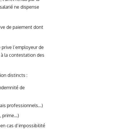
salarié ne dispense
euve de paiement dont
é prive l’employeur de
t à la contestation des
n distincts :
indemnité de
rais professionnels…)
e, prime…)
’en cas d’impossibilité