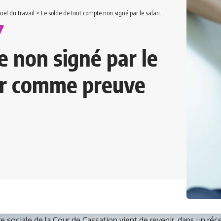
duel du travail
>
Le solde de tout compte non signé par le salarié n’a pas de valeur comme preuve de paiement
e non signé par le
eur comme preuve
 sociale de la Cour de Cassation vient de revenir, dans un réce