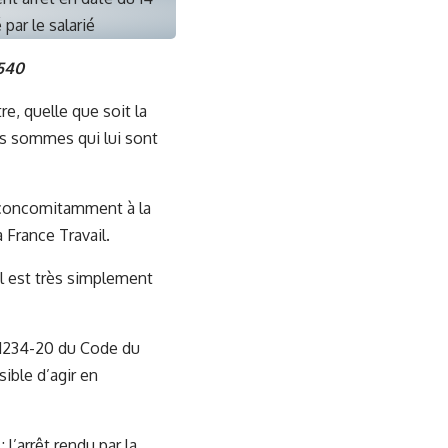
par le salarié
.540
re, quelle que soit la
es sommes qui lui sont
, concomitamment à la
 France Travail.
l est très simplement
 L1234-20 du Code du
ssible d’agir en
l’arrêt rendu par la