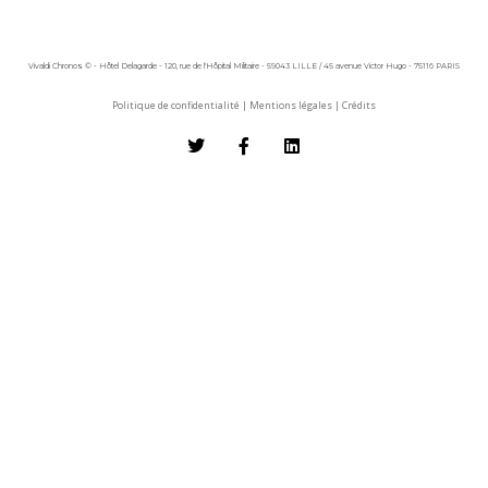
Vivaldi Chronos © - Hôtel Delagarde - 120, rue de l'Hôpital Militaire - 59043 LILLE / 45 avenue Victor Hugo - 75116 PARIS
Politique de confidentialité
|
Mentions légales
|
Crédits