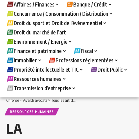
Affaires / Finances
Banque / Crédit
Concurrence / Consommation / Distribution
Droit du sport et Droit de l’évènementiel
Droit du marché de l’art
Environnement / Energie
Finance et patrimoine
Fiscal
Immobilier
Professions réglementées
Propriété intellectuelle et TIC
Droit Public
Ressources humaines
Transmission d’entreprise
Chronos - Vivaldi avocats
>
Tous les articles
>
Ressources humaines
>
LA RECONNA
RESSOURCES HUMAINES
LA