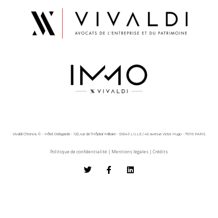
Vivaldi Chronos © - Hôtel Delagarde - 120, rue de l'Hôpital Militaire - 59043 LILLE / 45 avenue Victor Hugo - 75116 PARIS
Politique de confidentialité
|
Mentions légales
|
Crédits