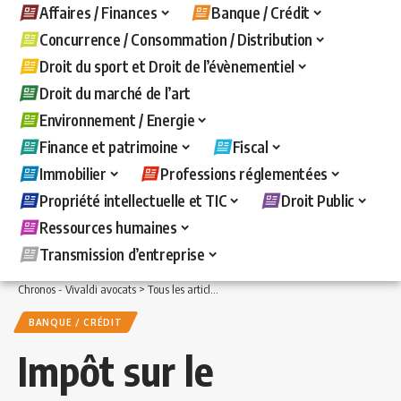
Affaires / Finances
Banque / Crédit
Concurrence / Consommation / Distribution
Droit du sport et Droit de l’évènementiel
Droit du marché de l’art
Environnement / Energie
Finance et patrimoine
Fiscal
Immobilier
Professions réglementées
Propriété intellectuelle et TIC
Droit Public
Ressources humaines
Transmission d’entreprise
Chronos - Vivaldi avocats
>
Tous les articles
>
Banque / Crédit
>
Impôt sur le reven
BANQUE / CRÉDIT
Impôt sur le