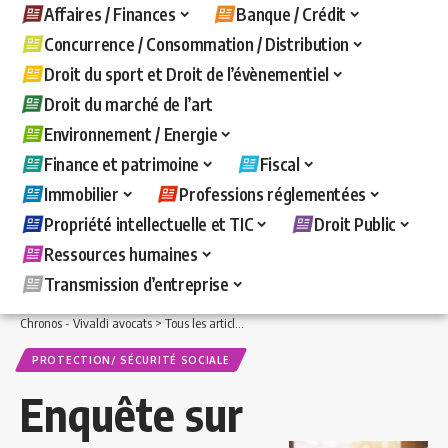
Affaires / Finances
Banque / Crédit
Concurrence / Consommation / Distribution
Droit du sport et Droit de l’évènementiel
Droit du marché de l’art
Environnement / Energie
Finance et patrimoine
Fiscal
Immobilier
Professions réglementées
Propriété intellectuelle et TIC
Droit Public
Ressources humaines
Transmission d’entreprise
Chronos - Vivaldi avocats
>
Tous les articles
>
Ressources humaines
>
Protection/ 
PROTECTION/ SÉCURITÉ SOCIALE
Enquête sur