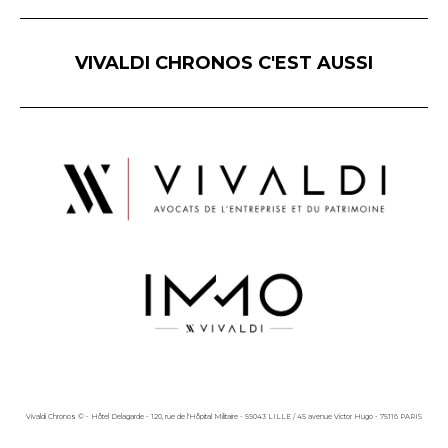
VIVALDI CHRONOS C'EST AUSSI
Vivaldi Chronos © - Hôtel Delagarde - 120, rue de l'Hôpital Militaire - 59043 LILLE / 45 avenue Victor Hugo - 75116 PARIS