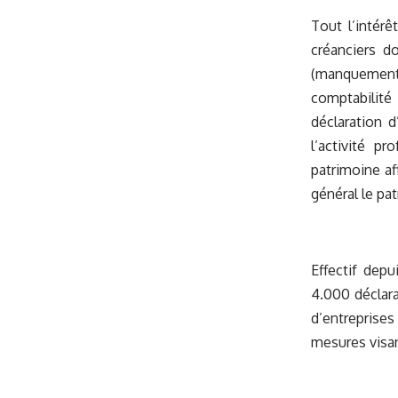
Tout l’intérê
créanciers d
(manquement
comptabilit
déclaration d
l’activité p
patrimoine af
général le pa
Effectif depui
4.000 déclara
d’entreprises
mesures visant