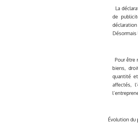
La déclarat
de publici
déclaration
Désormais l
Pour être r
biens, droi
quantité e
affectés, 
l’entrepren
Évolution du 