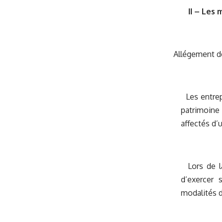
II – Les 
Allégement de
Les entrepr
patrimoine 
affectés d’
Lors de la 
d’exercer 
modalités d