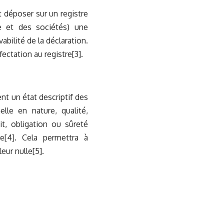
t déposer sur un registre
e et des sociétés) une
bilité de la déclaration.
fectation au registre
[3]
.
nt un état descriptif des
elle en nature, qualité,
it, obligation ou sûreté
re
[4]
. Cela permettra à
leur nulle
[5]
.