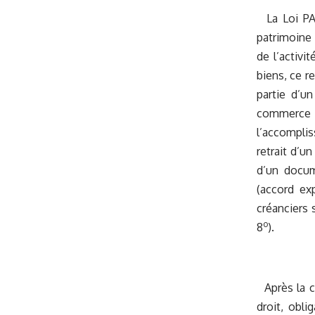
La Loi PAC
patrimoine 
de l’activi
biens, ce r
partie d’un
commerce (
l’accomplis
retrait d’u
d’un docume
(accord ex
créanciers s
o
8
).
Après la co
droit, obli