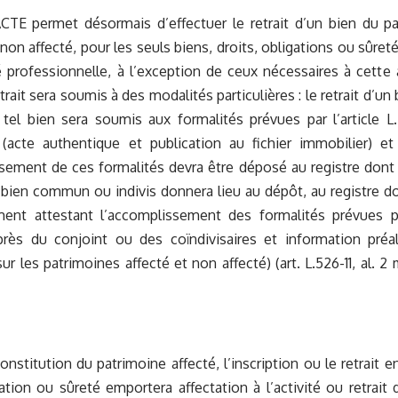
TE permet désormais d’effectuer le retrait d’un bien du pat
non affecté, pour les seuls biens, droits, obligations ou sûreté
té professionnelle, à l’exception de ceux nécessaires à cette 
etrait sera soumis à des modalités particulières : le retrait d’u
 tel bien sera soumis aux formalités prévues par l’article L
acte authentique et publication au fichier immobilier) e
sement de ces formalités devra être déposé au registre dont r
n bien commun ou indivis donnera lieu au dépôt, au registre do
nt attestant l’accomplissement des formalités prévues par l
près du conjoint ou des coïndivisaires et information préal
ur les patrimoines affecté et non affecté) (art. L.526-11, al. 2 m
nstitution du patrimoine affecté, l’inscription ou le retrait e
gation ou sûreté emportera affectation à l’activité ou retrait