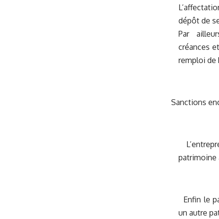
L’affectati
dépôt de se
Par ailleu
créances et
remploi de 
Sanctions enc
L’entrepre
patrimoine 
Enfin le pa
un autre pa