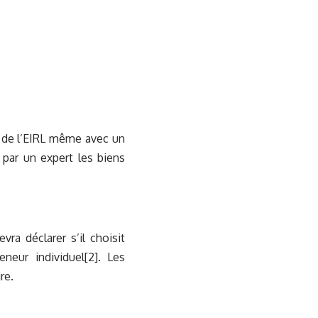
t de l’EIRL même avec un
r par un expert les biens
ra déclarer s’il choisit
eneur individuel
[2]
. Les
re.