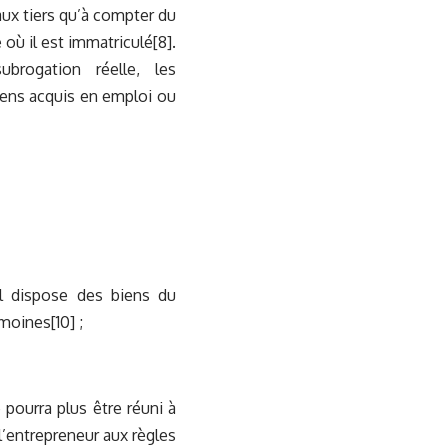
aux tiers qu’à compter du
où il est immatriculé
[8]
.
ubrogation réelle, les
iens acquis en emploi ou
’il dispose des biens du
imoines
[10]
;
 pourra plus être réuni à
’entrepreneur aux règles