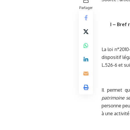
Partager
I – Bref
La loi n°2010
dispositif lég
L.526-6 et s
Il permet 
patrimoine s
personne peut
à une activité