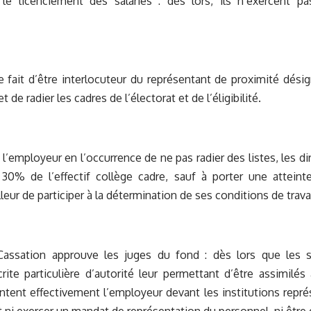
t le licenciement des salariés : dès lors, ils n’exercent p
le fait d’être interlocuteur du représentant de proximité dési
t de radier les cadres de l’électorat et de l’éligibilité.
on l’employeur en l’occurrence de ne pas radier des listes, les 
 30% de l’effectif collège cadre, sauf à porter une atteint
leur de participer à la détermination de ses conditions de travai
assation approuve les juges du fond : dès lors que les s
rite particulière d’autorité leur permettant d’être assimilés
entent effectivement l’employeur devant les institutions repr