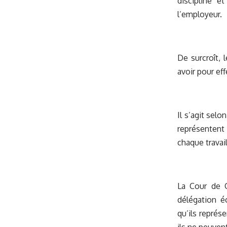
discipline e
l’employeur.
De surcroît, 
avoir pour effe
Il s’agit sel
représentent
chaque travail
La Cour de C
délégation éc
qu’ils représ