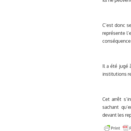
ils ne peuven
C’est donc se
représente l’
conséquences s
Il a été jugé
institutions 
Cet arrêt s’i
sachant qu’en
devant les re