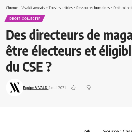
Chronos - Vivaldi avocats
>
Tous les articles
>
Ressources humaines
>
Droit collecti
DROIT COLLECTIF
Des directeurs de maga
être électeurs et éligib
du CSE ?
Equipe VIVALDI
4 mai 2021
Source :
Cass