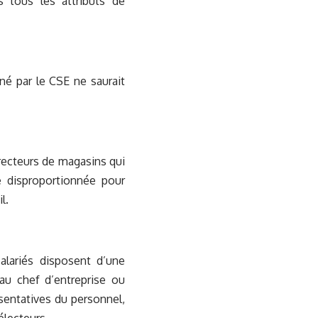
as tous les attributs de
gné par le CSE ne saurait
directeurs de magasins qui
e disproportionnée pour
l.
alariés disposent d’une
 au chef d’entreprise ou
ésentatives du personnel,