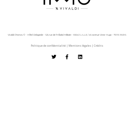
Vivaldi Chronos © - Hôtel Delagarde - 120, rue de l'Hôpital Militaire - 59043 LILLE / 45 avenue Victor Hugo - 75116 PARIS
Politique de confidentialité
|
Mentions légales
|
Crédits