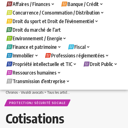
Affaires / Finances
Banque / Crédit
Concurrence / Consommation / Distribution
Droit du sport et Droit de l’évènementiel
Droit du marché de l’art
Environnement / Energie
Finance et patrimoine
Fiscal
Immobilier
Professions réglementées
Propriété intellectuelle et TIC
Droit Public
Ressources humaines
Transmission d’entreprise
Chronos - Vivaldi avocats
>
Tous les articles
>
Ressources humaines
>
Protection/ 
PROTECTION/ SÉCURITÉ SOCIALE
Cotisations