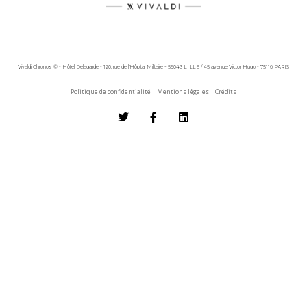
Vivaldi Chronos © - Hôtel Delagarde - 120, rue de l'Hôpital Militaire - 59043 LILLE / 45 avenue Victor Hugo - 75116 PARIS
Politique de confidentialité
|
Mentions légales
|
Crédits