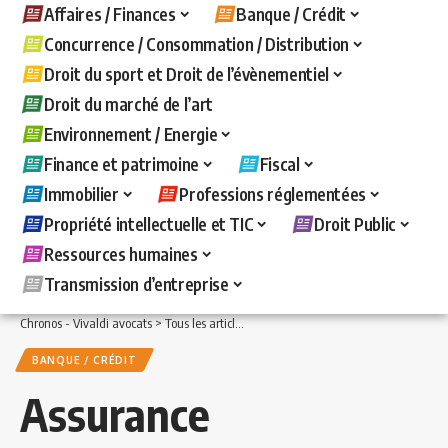
Affaires / Finances
Banque / Crédit
Concurrence / Consommation / Distribution
Droit du sport et Droit de l’évènementiel
Droit du marché de l’art
Environnement / Energie
Finance et patrimoine
Fiscal
Immobilier
Professions réglementées
Propriété intellectuelle et TIC
Droit Public
Ressources humaines
Transmission d’entreprise
Chronos - Vivaldi avocats
>
Tous les articles
>
Banque / Crédit
>
Assurance vie et p
BANQUE / CRÉDIT
Assurance