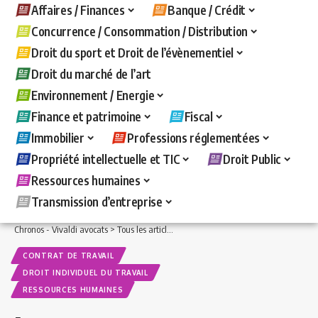
Affaires / Finances
Banque / Crédit
Concurrence / Consommation / Distribution
Droit du sport et Droit de l’évènementiel
Droit du marché de l’art
Environnement / Energie
Finance et patrimoine
Fiscal
Immobilier
Professions réglementées
Propriété intellectuelle et TIC
Droit Public
Ressources humaines
Transmission d’entreprise
Chronos - Vivaldi avocats
>
Tous les articles
>
Ressources humaines
>
Contrat de t
CONTRAT DE TRAVAIL
DROIT INDIVIDUEL DU TRAVAIL
RESSOURCES HUMAINES