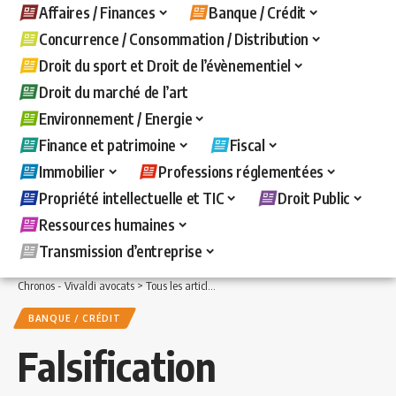
Affaires / Finances
Banque / Crédit
Concurrence / Consommation / Distribution
Droit du sport et Droit de l’évènementiel
Droit du marché de l’art
Environnement / Energie
Finance et patrimoine
Fiscal
Immobilier
Professions réglementées
Propriété intellectuelle et TIC
Droit Public
Ressources humaines
Transmission d’entreprise
Chronos - Vivaldi avocats
>
Tous les articles
>
Banque / Crédit
>
Falsification de c
BANQUE / CRÉDIT
Falsification