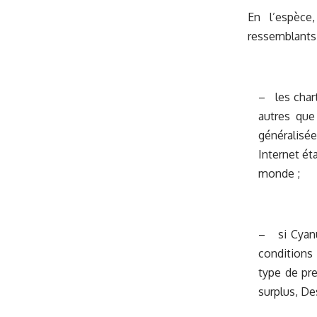
En l’espèce,
ressemblants 
– les chart
autres que
généralisée
Internet ét
monde ;
– si Cyanu
conditions
type de pre
surplus, De