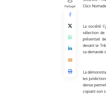
Clics Nomad
Partager
La société C
sélection de
présentait d
devant le Tri
sa demande de
La démonstrat
les juridicti
dense permett
copiant son sa