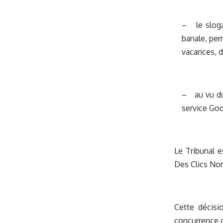
– le sloga
banale, per
vacances, d
– au vu du 
service Goo
Le Tribunal e
Des Clics Nom
Cette décisi
concurrence d