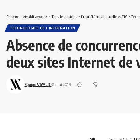
Chronos - Vivaldi avocats
>
Tous les articles
>
Propriété intellectuelle et TIC
>
Techn
TECHNOLOGIES DE L'INFORMATION
Absence de concurrenc
deux sites Internet de
Equipe VIVALDI
31 mai 2019
SOURCE :
Tri