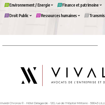
Environnement / Energie
Finance et patrimoine
Droit Public
Ressources humaines
Transmiss
Vivaldi Chronos © - Hôtel Delagarde - 120, rue de l'Hôpital Militaire - 59043 LI