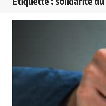
Étiquette :
solidarité du