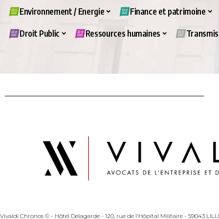
Environnement / Energie
Finance et patrimoine
Droit Public
Ressources humaines
Transmiss
Vivaldi Chronos © - Hôtel Delagarde - 120, rue de l'Hôpital Militaire - 59043 LI