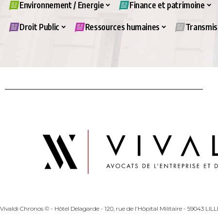
Environnement / Energie
Finance et patrimoine
Droit Public
Ressources humaines
Transmiss
Vivaldi Chronos © - Hôtel Delagarde - 120, rue de l'Hôpital Militaire - 59043 LI