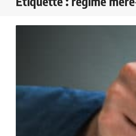
Étiquette :
régime mère-f