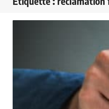
Étiquette :
réclamation f