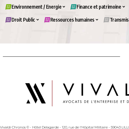
Environnement / Energie
Finance et patrimoine
Droit Public
Ressources humaines
Transmiss
Vivaldi Chronos © - Hôtel Delagarde - 120, rue de l'Hôpital Militaire - 59043 LI