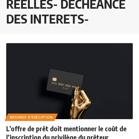
REELLES- DECHEANCE
DES INTERETS-
MESURES D'EXÉCUTION
L’offre de prêt doit mentionner le coût de
l’inscription du privilège du prêteur