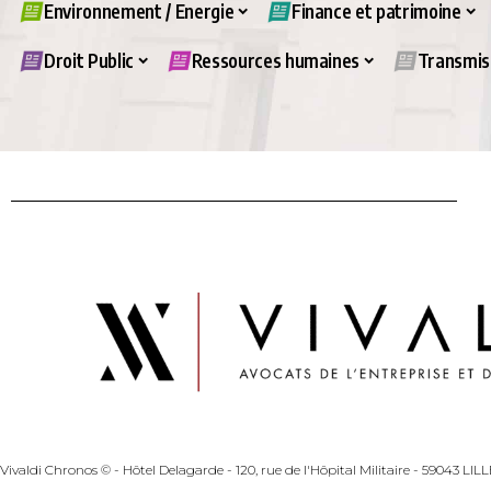
Environnement / Energie
Finance et patrimoine
Droit Public
Ressources humaines
Transmiss
Vivaldi Chronos © - Hôtel Delagarde - 120, rue de l'Hôpital Militaire - 59043 LI