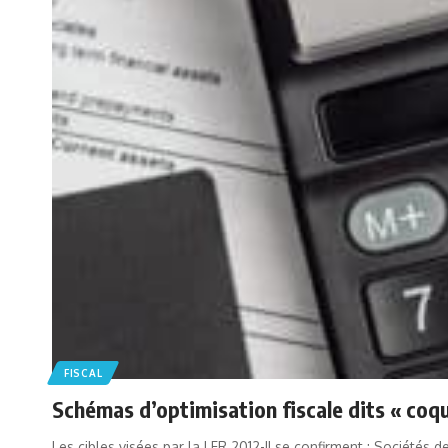
FISCAL
Schémas d’optimisation fiscale dits « coqu
Les cibles visées par la LFR 2012-II se confirment : Sociétés