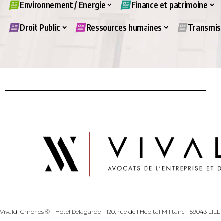
Environnement / Energie
Finance et patrimoine
Droit Public
Ressources humaines
Transmiss
Vivaldi Chronos © - Hôtel Delagarde - 120, rue de l'Hôpital Militaire - 59043 LI