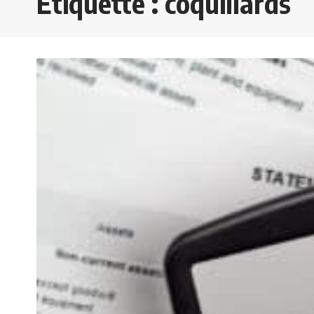
Étiquette :
coquillards