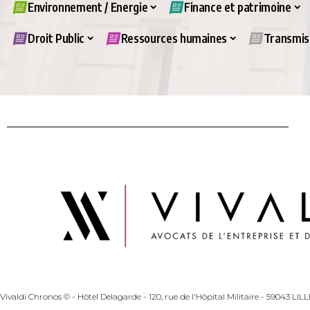
Environnement / Energie
Finance et patrimoine
Droit Public
Ressources humaines
Transmiss
Vivaldi Chronos © - Hôtel Delagarde - 120, rue de l'Hôpital Militaire - 59043 LI