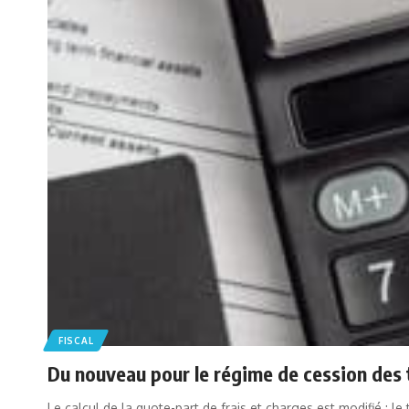
FISCAL
Du nouveau pour le régime de cession des t
Le calcul de la quote-part de frais et charges est modifié : l