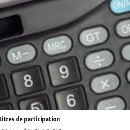
itres de participation
e taux et l’assiette sont augmentés