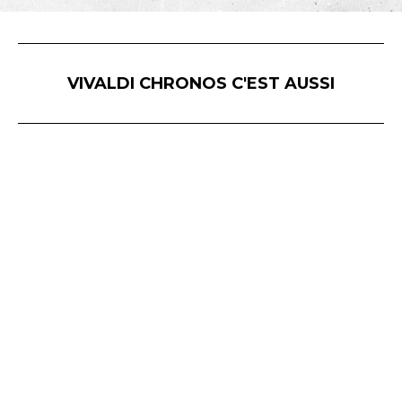
VIVALDI CHRONOS C'EST AUSSI
Vivaldi Chronos © - Hôtel Delagarde - 120, rue de l'Hôpital Militaire - 59043 LILLE / 45 avenue Victor Hugo - 75116 PARIS