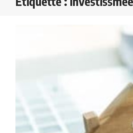
Étiquette :
investissme