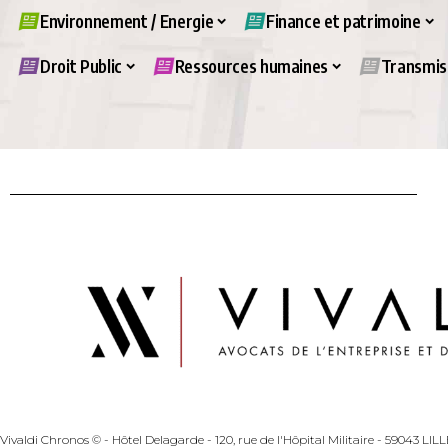
Environnement / Energie
Finance et patrimoine
Droit Public
Ressources humaines
Transmiss
Vivaldi Chronos © - Hôtel Delagarde - 120, rue de l'Hôpital Militaire - 59043 LI