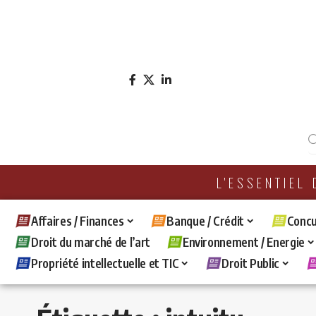
L'ESSENTIEL
Affaires / Finances
Banque / Crédit
Concu
Droit du marché de l’art
Environnement / Energie
Propriété intellectuelle et TIC
Droit Public