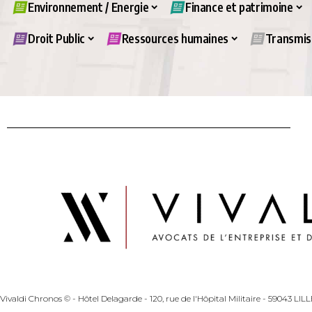
Environnement / Energie
Finance et patrimoine
Droit Public
Ressources humaines
Transmiss
Vivaldi Chronos © - Hôtel Delagarde - 120, rue de l'Hôpital Militaire - 59043 LI