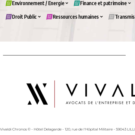
Environnement / Energie
Finance et patrimoine
Droit Public
Ressources humaines
Transmiss
Vivaldi Chronos © - Hôtel Delagarde - 120, rue de l'Hôpital Militaire - 59043 LI