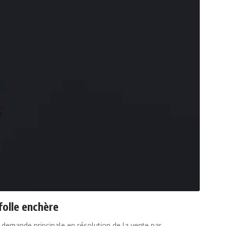
folle enchère
 demande principale en résolution de la vente par