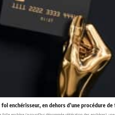
, fol enchérisseur, en dehors d’une procédure de 
e folle enchère (aujourd’hui dénommée réitération des enchères), une