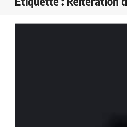
Étiquette :
Réitération 