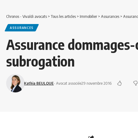
Chronos - Vivaldi avocats
>
Tous les articles
>
Immobilier
>
Assurances
>
Assuranc
ASSURANCES
Assurance dommages-o
subrogation
Kathia BEULQUE
- Avocat associée
29 novembre 2016