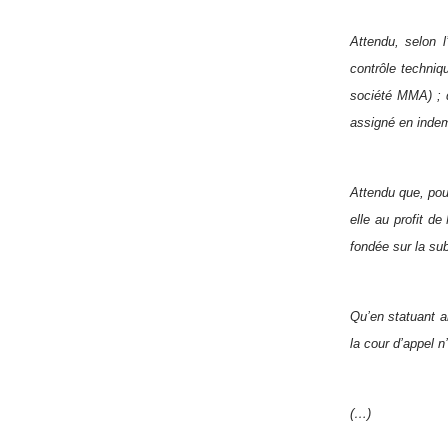
Attendu, selon 
contrôle techni
société MMA) ; 
assigné en indem
Attendu que, pou
elle au profit d
fondée sur la sub
Qu’en statuant a
la cour d’appel 
(…)