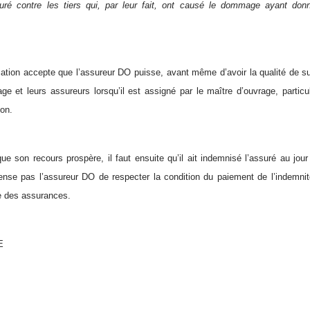
suré contre les tiers qui, par leur fait, ont causé le dommage ayant donn
tion accepte que l’assureur DO puisse, avant même d’avoir la qualité de su
age et leurs assureurs lorsqu’il est assigné par le maître d’ouvrage, particu
ion.
que son recours prospère, il faut ensuite qu’il ait indemnisé l’assuré au jour
ense pas l’assureur DO de respecter la condition du paiement de l’indemnité 
e des assurances.
E