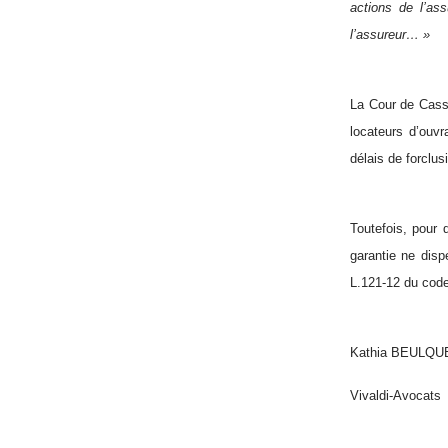
actions de l’as
l’assureur… »
La Cour de Cassa
locateurs d’ouvr
délais de forclus
Toutefois, pour 
garantie ne disp
L.121-12 du cod
Kathia BEULQU
Vivaldi-Avocats