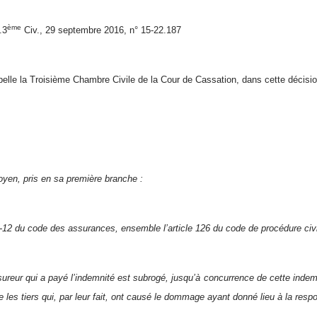
ème
.3
Civ., 29 septembre 2016, n° 15-22.187
pelle la Troisième Chambre Civile de la Cour de Cassation, dans cette décisio
yen, pris en sa première branche :
21-12 du code des assurances, ensemble l’article 126 du code de procédure civi
sureur qui a payé l’indemnité est subrogé, jusqu’à concurrence de cette indemn
e les tiers qui, par leur fait, ont causé le dommage ayant donné lieu à la respo