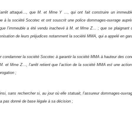
l’arrêt attaqué…, que M. et Mme Y …, qui ont fait construire un immeuble,
que à la société Socotec et ont souscrit une police dommages-ouvrage aupr
que l’immeuble a été vendu inachevé à M. et Mme Z… ; que se plaignant d
nisation de leurs préjudices notamment la société MMA, qui a appelé en gara
r condamner la société Socotec à garantir la société MMA à hauteur des co
e M. et Mme Z…, l’arrêt retient que l’action de la société MMA est une action
rogation ;
insi, sans rechercher si, au jour où elle statuait, l’assureur dommages-ouvra
n’a pas donné de base légale à sa décision ;